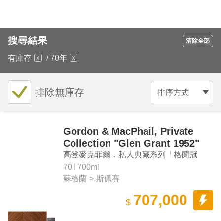
搜尋結果
清除全部
有庫存
/
70年
排除無庫存
排序方式
Gordon & MacPhail, Private
Collection "Glen Grant 1952"
Single Malt Scotch Whisky
高登麥克菲爾．私人典藏系列「格蘭冠
1952」70年單一麥芽蘇格蘭威士忌（女王
70
700ml
蘇格蘭
>
斯佩賽
特別版）
707,000
$