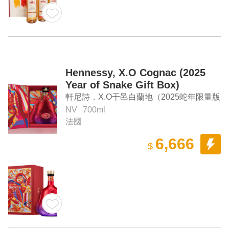
Hennessy, X.O Cognac (2025
Year of Snake Gift Box)
軒尼詩．X.O干邑白蘭地（2025蛇年限量版
禮盒）
NV
700ml
法國
6,666
$