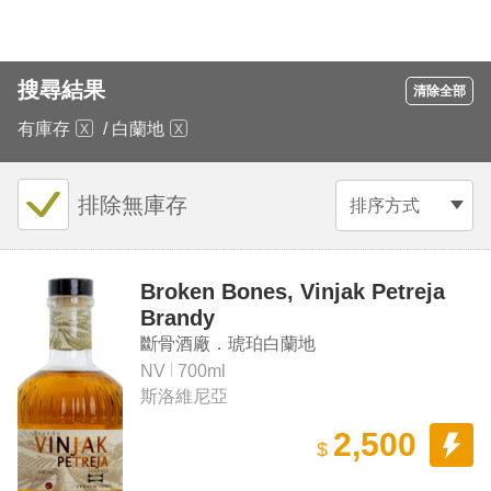
搜尋結果
清除全部
有庫存
/
白蘭地
排除無庫存
排序方式
Broken Bones, Vinjak Petreja
Brandy
斷骨酒廠．琥珀白蘭地
NV
700ml
斯洛維尼亞
2,500
$