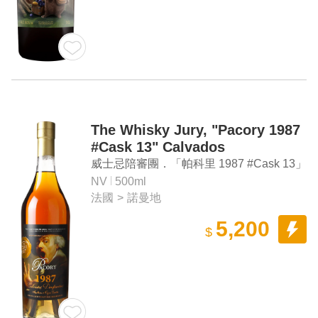
The Whisky Jury, "Pacory 1987
#Cask 13" Calvados
Domfrontais
威士忌陪審團．「帕科里 1987 #Cask 13」
蘋果白蘭地
NV
500ml
法國
>
諾曼地
5,200
$