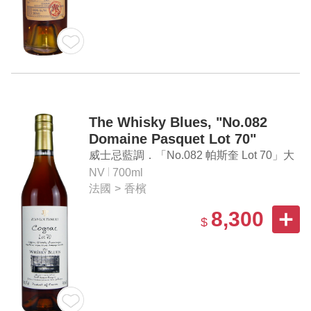
The Whisky Blues, "No.082
Domaine Pasquet Lot 70"
Grande Champagne Cognac
威士忌藍調．「No.082 帕斯奎 Lot 70」大
香檳區 干邑白蘭地
NV
700ml
法國
>
香檳
8,300
$