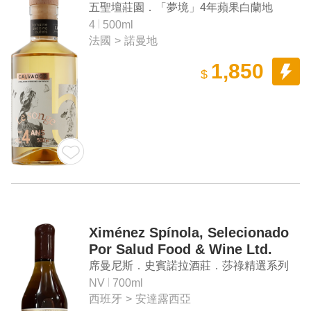
五聖壇莊園．「夢境」4年蘋果白蘭地
4
500ml
法國
>
諾曼地
1,850
$
Ximénez Spínola, Selecionado
Por Salud Food & Wine Ltd.
Single Barrel "N.8" Brandy
席曼尼斯．史賓諾拉酒莊．莎祿精選系列
「八號」單桶白蘭地
NV
700ml
西班牙
>
安達露西亞