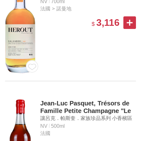
NV
700ml
法國
>
諾曼地
3,116
$
Jean-Luc Pasquet, Trésors de
Famille Petite Champagne "Le
Cognac d'Arlette Lot 70"
讓呂克．帕斯奎．家族珍品系列 小香檳區
「阿特萊 Lot 70」干邑白蘭地
NV
500ml
法國