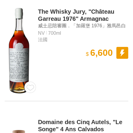
The Whisky Jury, "Château
Garreau 1976" Armagnac
威士忌陪審團．「加羅堡 1976」雅馬邑白
蘭地
NV
700ml
法國
6,600
$
Domaine des Cinq Autels, "Le
Songe" 4 Ans Calvados