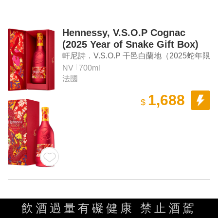
Hennessy, V.S.O.P Cognac
(2025 Year of Snake Gift Box)
軒尼詩．V.S.O.P 干邑白蘭地（2025蛇年限
量版禮盒）
NV
700ml
法國
1,688
$
飲酒過量有礙健康 禁止酒駕
Hennessy, V.S.O.P Cognac