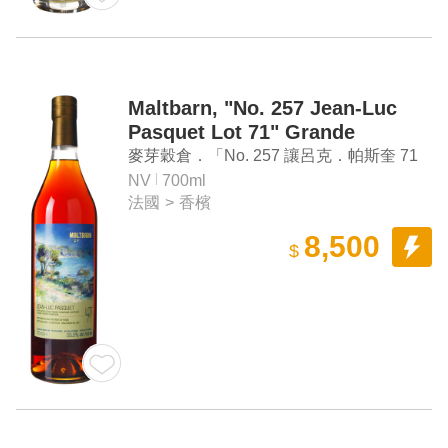
Maltbarn, "No. 257 Jean-Luc
Pasquet Lot 71" Grande
Champagne Cognac
麥芽穀倉．「No. 257 讓呂克．帕斯奎 71
區」大香檳區干邑白蘭地
NV
700ml
法國
>
香檳
8,500
$