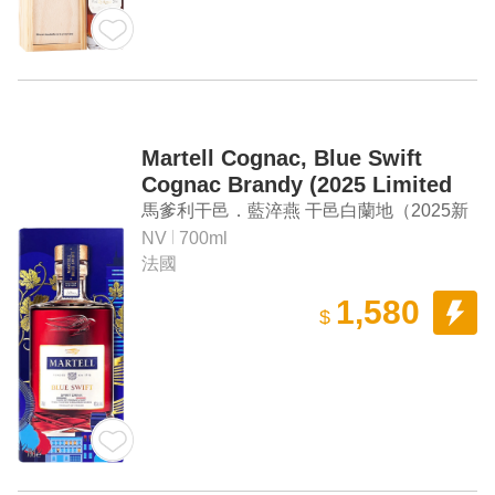
Martell Cognac, Blue Swift
Cognac Brandy (2025 Limited
Edition)
馬爹利干邑．藍淬燕 干邑白蘭地（2025新
年限定款）
NV
700ml
法國
1,580
$