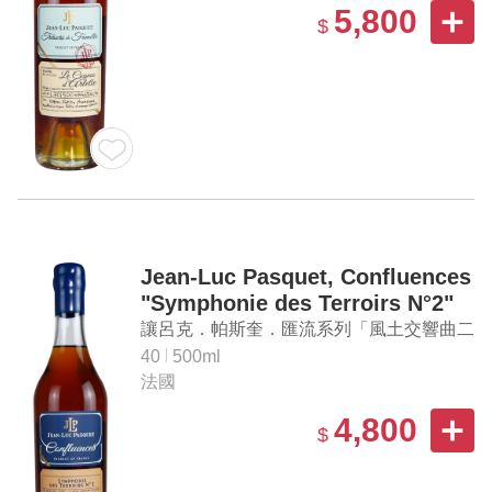
5,800
$
Jean-Luc Pasquet, Confluences
"Symphonie des Terroirs N°2"
Cognac
讓呂克．帕斯奎．匯流系列「風土交響曲二
號」干邑白蘭地
40
500ml
法國
4,800
$