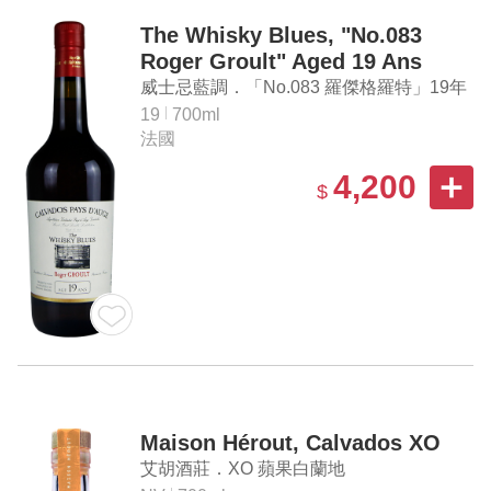
The Whisky Blues, "No.083
Roger Groult" Aged 19 Ans
Calvados Pays d'Auge
威士忌藍調．「No.083 羅傑格羅特」19年
歐日蘋果白蘭地原酒
19
700ml
法國
4,200
$
Maison Hérout, Calvados XO
艾胡酒莊．XO 蘋果白蘭地