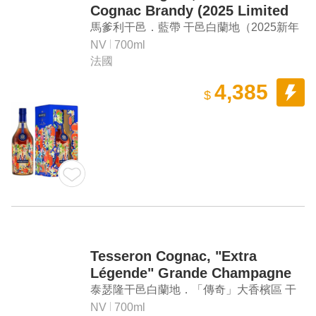
Cognac Brandy (2025 Limited
Edition)
馬爹利干邑．藍帶 干邑白蘭地（2025新年
限定款）
NV
700ml
法國
4,385
$
Tesseron Cognac, "Extra
Légende" Grande Champagne
Cognac (Gift Box)
泰瑟隆干邑白蘭地．「傳奇」大香檳區 干
邑白蘭地（禮盒）
NV
700ml