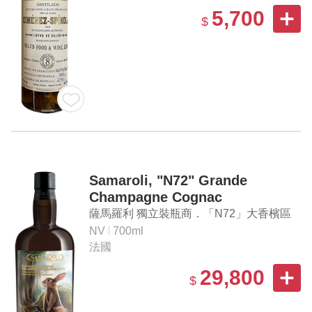
5,700
$
Samaroli, "N72" Grande
Champagne Cognac
薩馬羅利 獨立裝瓶商．「N72」大香檳區
干邑白蘭地
NV
700ml
法國
29,800
$