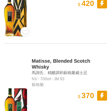
420
$
Matisse, Blended Scotch
Whisky
馬諦氏．精釀調和蘇格蘭威士忌
NV
700ml
JM 93
蘇格蘭
370
$