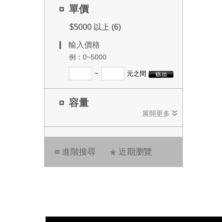
單價
$5000 以上 (6)
輸入價格
例：0~5000
~
元之間
容量
展開更多
進階搜尋
近期瀏覽