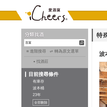
特
進階搜尋
轉為原文選單
波
找酒莊
目前搜尋條件
有庫存
波本桶
23年
全部刪除