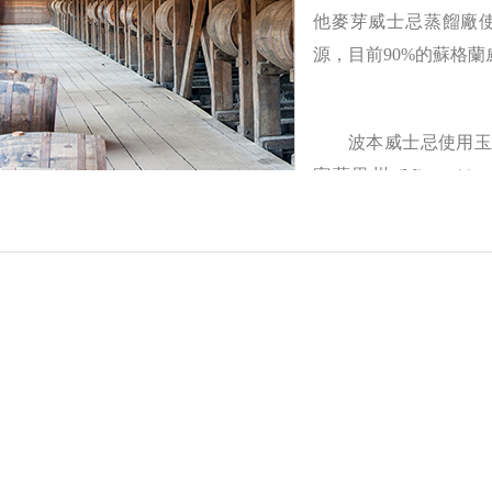
他麥芽威士忌蒸餾廠
源，目前90%的蘇格
波本威士忌使用玉米
密蘇里州 (Missouri
(Tennessee)
%以上的玉米外，還會再加入其他穀物，如：發芽大麥、小麥、
玉米會帶來辛香料、土壤和甜味；而小麥有蜂蜜般的圓潤口感
麥則會有烤麵包香；裸麥則是會帶來水果乾的香氣。波本桶燒
一些不好的雜質，並帶來煙燻風味。