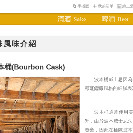
手機版
我的清單
線上
殊風味介紹
本桶
(Bourbon Cask)
波本桶威士忌因為
顯蒸餾廠風格的細膩表
波本桶通常使用美國白
升，由於波本威士忌法
廢棄，因此在桶陳波本