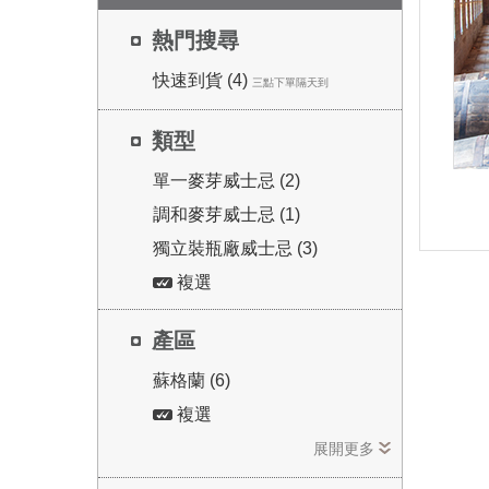
熱門搜尋
快速到貨 (4)
三點下單隔天到
類型
單一麥芽威士忌 (2)
調和麥芽威士忌 (1)
50
獨立裝瓶廠威士忌 (3)
複選
產區
芽大
蘇格蘭 (6)
士忌
複選
展開更多