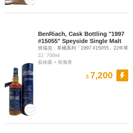
BenRiach, Cask Bottling "1997
#15055" Speyside Single Malt
Scotch Whisky
班瑞克．單桶系列「1997 #15055」22年單
一麥芽蘇格蘭威士忌
22
700ml
蘇格蘭
>
斯佩賽
7,200
$