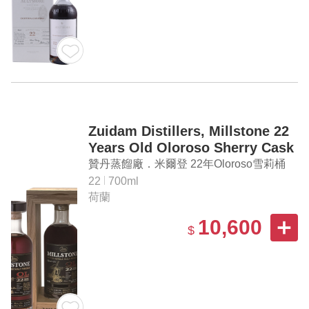
Zuidam Distillers, Millstone 22
Years Old Oloroso Sherry Cask
Single Malt Dutch Whisky
贊丹蒸餾廠．米爾登 22年Oloroso雪莉桶
單一麥芽荷蘭威士忌
22
700ml
荷蘭
10,600
$