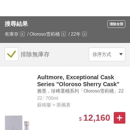
搜尋結果
清除全部
有庫存
/
Oloroso雪莉桶
/
22年
排除無庫存
排序方式
Aultmore, Exceptional Cask
Series "Oloroso Sherry Cask"
Aged 22 Years Speyside Single
雅墨．珍稀選桶系列「Oloroso雪莉桶」22
Malt Scotch Whisky
年斯佩賽單一麥芽蘇格蘭威士忌
22
700ml
蘇格蘭
>
斯佩賽
12,160
$