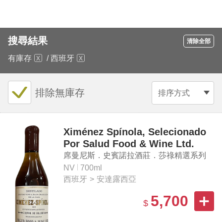
搜尋結果
清除全部
有庫存
/
西班牙
排除無庫存
排序方式
Ximénez Spínola, Selecionado
Por Salud Food & Wine Ltd.
Single Barrel "N.8" Brandy
席曼尼斯．史賓諾拉酒莊．莎祿精選系列
「八號」單桶白蘭地
NV
700ml
西班牙
>
安達露西亞
5,700
$