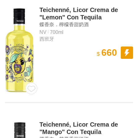
Teichenné, Licor Crema de
"Lemon" Con Tequila
蝶香奈．檸檬香甜奶酒
NV
700ml
西班牙
660
$
Teichenné, Licor Crema de
"Mango" Con Tequila