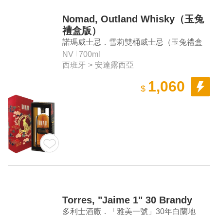
Nomad, Outland Whisky（玉兔
禮盒版）
諾瑪威士忌．雪莉雙桶威士忌（玉兔禮盒
版）
NV
700ml
西班牙
>
安達露西亞
1,060
$
Torres, "Jaime 1" 30 Brandy
多利士酒廠．「雅美一號」30年白蘭地