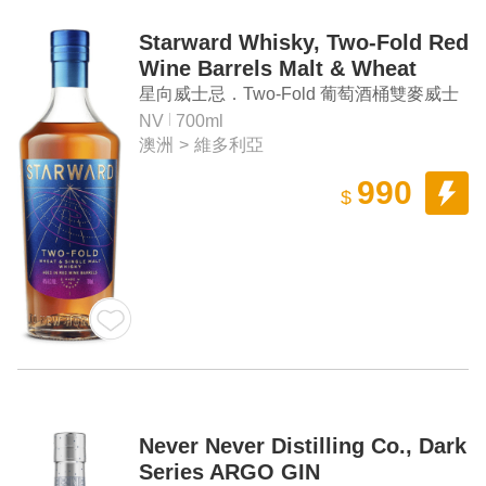
Starward Whisky, Two-Fold Red
Wine Barrels Malt & Wheat
Whisky
星向威士忌．Two-Fold 葡萄酒桶雙麥威士
忌
NV
700ml
澳洲
>
維多利亞
990
$
Never Never Distilling Co., Dark
Series ARGO GIN