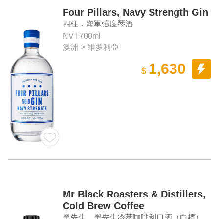
Four Pillars, Navy Strength Gin
四柱．海軍強度琴酒
NV
700ml
澳洲
>
維多利亞
1,630
$
Mr Black Roasters & Distillers,
Cold Brew Coffee
Liqueur（White Label）
黑先生．黑先生冷萃咖啡利口酒（白標）