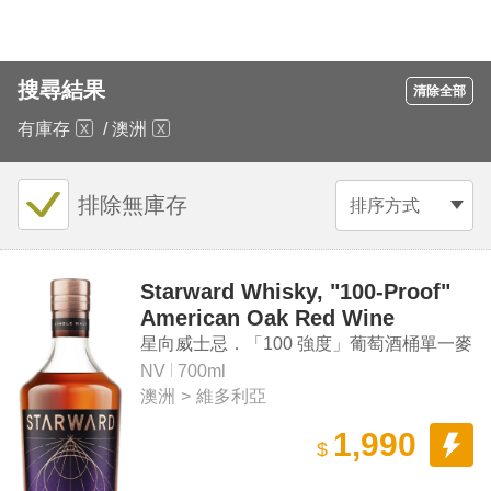
搜尋結果
清除全部
有庫存
/
澳洲
排除無庫存
排序方式
Starward Whisky, "100-Proof"
American Oak Red Wine
Barrels Single Malt Whisky
星向威士忌．「100 強度」葡萄酒桶單一麥
芽威士忌
NV
700ml
澳洲
>
維多利亞
1,990
$