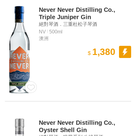
Never Never Distilling Co.,
Triple Juniper Gin
絕對琴酒．三重杜松子琴酒
NV
500ml
澳洲
1,380
$
Never Never Distilling Co.,
Oyster Shell Gin