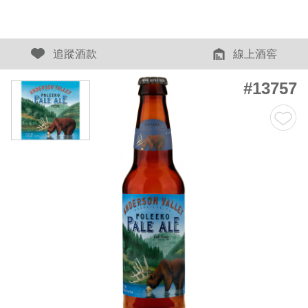
追蹤酒款
線上酒窖
#13757