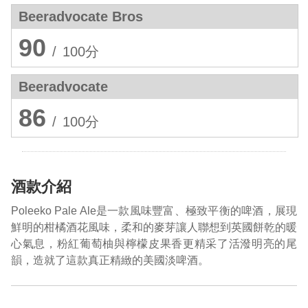
Beeradvocate Bros
90
/
100分
Beeradvocate
86
/
100分
酒款介紹
Poleeko Pale Ale是一款風味豐富、極致平衡的啤酒，展現
鮮明的柑橘酒花風味，柔和的麥芽讓人聯想到英國餅乾的暖
心氣息，粉紅葡萄柚與檸檬皮果香更精采了活潑明亮的尾
韻，造就了這款真正精緻的美國淡啤酒。