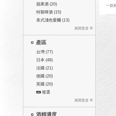
蘋果酒 (20)
一款
特製啤酒 (15)
美式淺色愛爾 (13)
展開更多
產區
台灣 (77)
日本 (48)
法國 (21)
德國 (20)
英國 (20)
複選
展開更多
酒精濃度