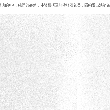
經典的IPA，純淨的麥芽，伴隨柑橘及熱帶啤酒花香，隱約透出淡淡