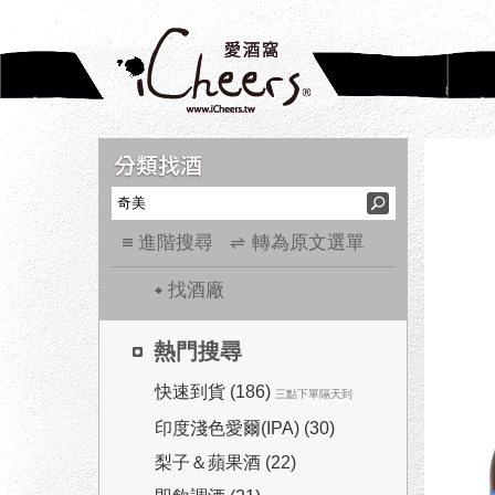
進階搜尋
轉為原文選單
找酒廠
熱門搜尋
快速到貨 (186)
三點下單隔天到
印度淺色愛爾(IPA) (30)
梨子＆蘋果酒 (22)