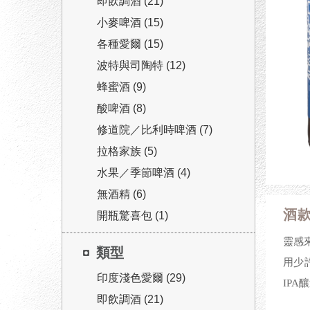
即飲調酒 (21)
小麥啤酒 (15)
各種愛爾 (15)
波特與司陶特 (12)
蜂蜜酒 (9)
酸啤酒 (8)
修道院／比利時啤酒 (7)
拉格家族 (5)
水果／季節啤酒 (4)
無酒精 (6)
酒
開瓶驚喜包 (1)
靈感
類型
用少
印度淺色愛爾 (29)
IPA
即飲調酒 (21)