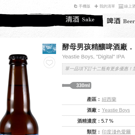
手機版
我的清單
線上
酵母男孩精釀啤酒廠．「
Yeastie Boys, "Digital" IPA
單一品項下訂十二瓶有更多優惠！
330ml
產區：
紐西蘭
酒廠：
Yeastie Boys
酒精濃度：
5.7 %
類型：
印度淺色愛爾