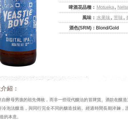
啤酒花品種：
Motueka
,
Nels
風味：
水果味
,
苦味
,
酒色(SRM)：
Blond/Gold
款介紹：
來自酵母男孩的祖先傳統，而非一些現代釀法的冒牌貨。酒款在釀造
許冷泡法釀造，與同行完全不同的釀造技術。經過時間長期淬鍊，
釀造的本意。