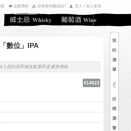
酒窖
追蹤酒款
沒有收到確認信?
登入 / 加入會員
清單內
總價
數位」IPA
加入我的清單修改數量即是優惠價格
#14623