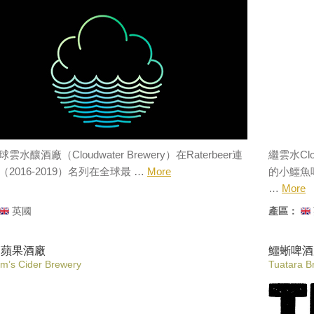
▎ 官方網站
yeastieb
雲水釀酒廠（Cloudwater Brewery）在Raterbeer連
繼雲水Cl
2016-2019）名列在全球最 …
More
的小鱷魚
…
More
英國
產區：
涵蘋果酒廠
鱷蜥啤酒
m’s Cider Brewery
Tuatara B