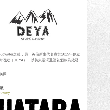
oys.co.nz
oudwater之後，另一英倫新生代名廠於2015年創立
啤酒廠（DEYA），以美東混濁重酒花酒款為啟發
英國
廠
rewery