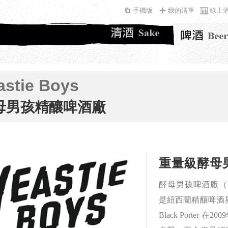
手機版
我的清單
線上
astie Boys
母男孩精釀啤酒廠
重量級酵母
酵母男孩啤酒廠（Yeasti
是紐西蘭精釀啤酒界一
Black Porter