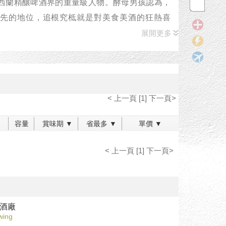
西蘭精釀啤酒界的重量級人物。酵母男孩認為，
先的地位，追根究柢就是對美食美酒的狂熱喜
啤酒界累積了眾多粉絲。
展開更多
u McKinlay 是個點子王，從啤酒的設計、命
，到市場開發與宣傳皆事必躬親。Stu 曾兩度榮
< 上一頁 [1] 下一頁>
的執行長，亦經常 獲選擔任發言人與紐西蘭精釀
容量
賞味期 ▼
省最多 ▼
單價 ▼
Possenniskie在酵母男孩有著堅若磐石的地位，對
< 上一頁 [1] 下一頁>
點燃的想法，Sam都會給予適當的監督。學有專精的
年的金融背景與企業管理碩士的學位，以其獨到的
一個值得信賴的左右手，敏銳的品酒能力特別受
酒廠
wing