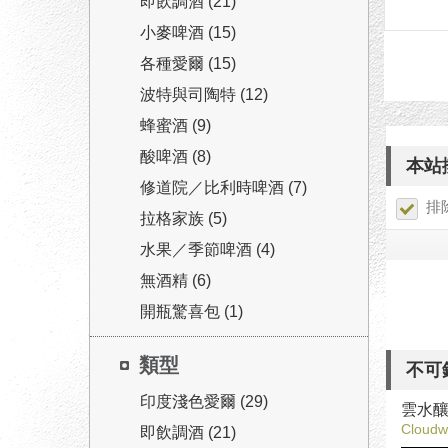
即飲調酒 (21)
小麥啤酒 (15)
各種愛爾 (15)
波特與司陶特 (12)
蜂蜜酒 (9)
酸啤酒 (8)
本站
修道院／比利時啤酒 (7)
排
拉格家族 (5)
水果／季節啤酒 (4)
無酒精 (6)
開瓶驚喜包 (1)
類型
不可
印度淺色愛爾 (29)
雲水
Cloudw
即飲調酒 (21)