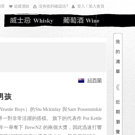
酒窖
追蹤酒款
沒有收到確認信?
登入 / 加入會員
清單內
總價
紐西蘭
男孩
e Boys）的Stu Mckinlay 與Sam Possenniskie
對非常活躍的搭檔。 旗下的代表作 Pot Kettle
 在2009年一舉奪下 BrewNZ 的兩個大獎，因此迅速打響