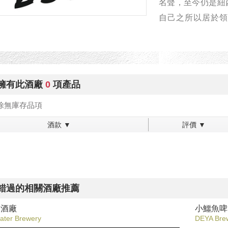
名聲，至今仍是紐
自己之所以居於領
愛，也因此在精釀
超級搭檔
酵母男孩的創始人St
擁有此酒廠
0
項產品
名、包裝、行銷構思
除無庫存品項
膺紐西蘭啤酒公會
酒款 ▼
評價 ▼
啤酒界的代言人。
同為創始人，Sam 
於每一個由Stu 
Sam擁有二十多
錯過的相關酒廠推薦
見地運籌帷幄，是
釀酒廠
小鱷魚啤
人尊重。
ater Brewery
DEYA Bre