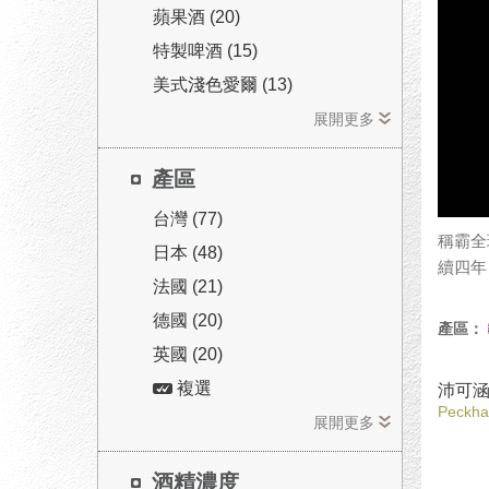
蘋果酒 (20)
特製啤酒 (15)
美式淺色愛爾 (13)
展開更多
產區
台灣 (77)
稱霸全球
日本 (48)
續四年（
法國 (21)
德國 (20)
產區：
英國 (20)
複選
沛可
Peckha
展開更多
酒精濃度