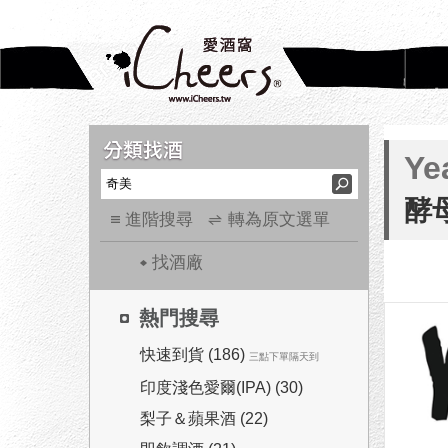
Ye
酵
進階搜尋
轉為原文選單
找酒廠
熱門搜尋
快速到貨 (186)
三點下單隔天到
印度淺色愛爾(IPA) (30)
梨子＆蘋果酒 (22)