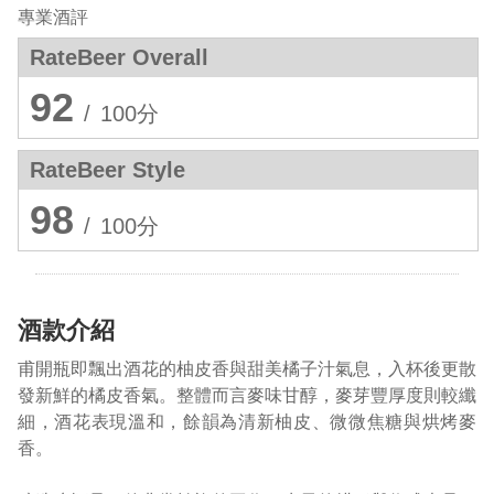
專業酒評
RateBeer Overall
92
/
100分
RateBeer Style
98
/
100分
酒款介紹
甫開瓶即飄出酒花的柚皮香與甜美橘子汁氣息，入杯後更散
發新鮮的橘皮香氣。整體而言麥味甘醇，麥芽豐厚度則較纖
細，酒花表現溫和，餘韻為清新柚皮、微微焦糖與烘烤麥
香。