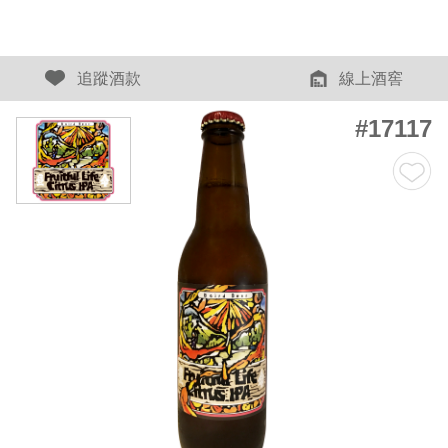
追蹤酒款
線上酒窖
#17117