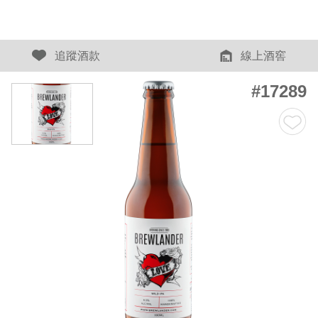
追蹤酒款
線上酒窖
#17289