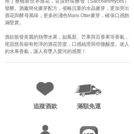
用了整桶新世界酒花，並採野味酵母（Saccharomyces）
發酵。酒廠簡化麥芽配方，省略沉重的水晶麥芽，更加突出
酒花與酵母風味，更多的淺色Maris Otter麥芽，確保口感飽
滿堅實。
酒款散發美麗的熱帶水果，如鳳梨、芒果與百香果等香氣，
尾韻悠長卻有乾淨的酒花苦度，口感絲滑與些微酸度。迷人
的水果香氣，讓人有墜入愛河的感覺！
追蹤酒款
滿額免運