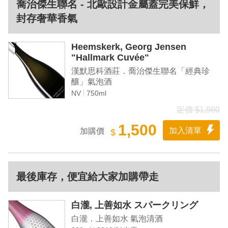
喬治傑生聯名 - 北歐設計金屬蓋完美保鮮，
封存奢華香氣
Heemskerk, Georg Jensen
"Hallmark Cuvée"
漢默思科酒莊．喬治傑生聯名「經典珍
釀」氣泡酒
NV
750ml
定價 $1,980
1,500
加入清單
加購價
$
最後庫存，便宜給大家加購帶走
白瀧, 上善如水 スパークリング
白瀧．上善如水 氣泡清酒