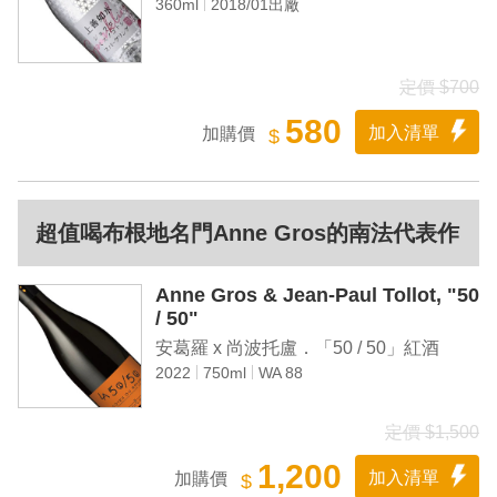
360ml
2018/01出廠
定價 $700
580
加入清單
加購價
$
超值喝布根地名門Anne Gros的南法代表作
Anne Gros & Jean-Paul Tollot, "50
/ 50"
安葛羅 x 尚波托盧．「50 / 50」紅酒
2022
750ml
WA 88
定價 $1,500
1,200
加入清單
加購價
$