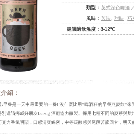
類型：
英式深色啤酒
風味：
苦味
,
甜味
,
巧
建議適飲溫度：
8-12℃
款介紹：
道:早餐是一天中最重要的一餐! 沒什麼比用*啤酒狂的早餐燕麥飲*
特別邀請挪威好朋友Lervig 酒廠協力釀製。採用七種不同的麥芽
巧克力香氣明顯，口感清爽綿密，中等碳酸感與尾段苦韻回甘，明天