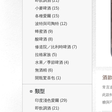
即飲調酒 (21)
小麥啤酒 (15)
各種愛爾 (15)
波特與司陶特 (12)
蜂蜜酒 (9)
酸啤酒 (8)
修道院／比利時啤酒 (7)
拉格家族 (5)
水果／季節啤酒 (4)
無酒精 (6)
酒
開瓶驚喜包 (1)
常言
類型
此款
印度淺色愛爾 (29)
糖與
即飲調酒 (21)