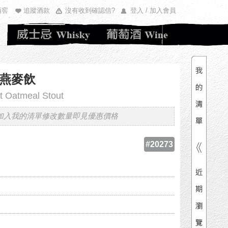
酒窖
追蹤酒款
沒有收到確認信?
登入 / 加入會員
清單內
總價
燕麥飲
t Oatmeal Stout
加入我的清單修改數量即見優惠價格
#20273