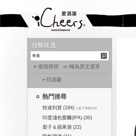
進階搜尋
轉為原文選單
找酒廠
熱門搜尋
快速到貨 (184)
三點下單隔天到
印度淺色愛爾(IPA) (30)
梨子＆蘋果酒 (22)