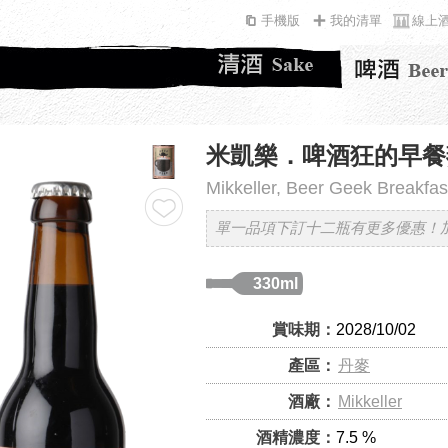
手機版
我的清單
線上
米凱樂．啤酒狂的早餐
Mikkeller, Beer Geek Breakfas
單一品項下訂十二瓶有更多優惠！
330ml
賞味期：
2028/10/02
產區：
丹麥
酒廠：
Mikkeller
酒精濃度：
7.5 %