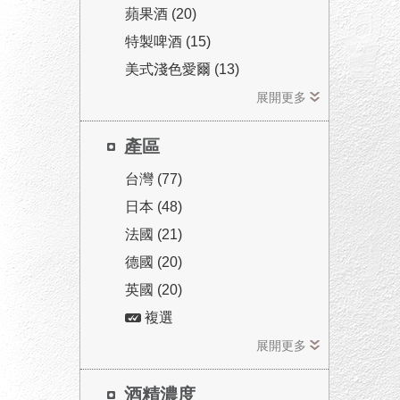
蘋果酒 (20)
特製啤酒 (15)
美式淺色愛爾 (13)
展開更多
產區
台灣 (77)
日本 (48)
法國 (21)
德國 (20)
英國 (20)
複選
展開更多
酒精濃度