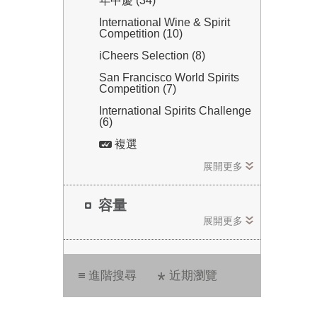
年中慶 (34)
International Wine & Spirit
Competition (10)
iCheers Selection (8)
San Francisco World Spirits
Competition (7)
International Spirits Challenge
(6)
複選
展開更多
容量
展開更多
進階搜尋
近期瀏覽