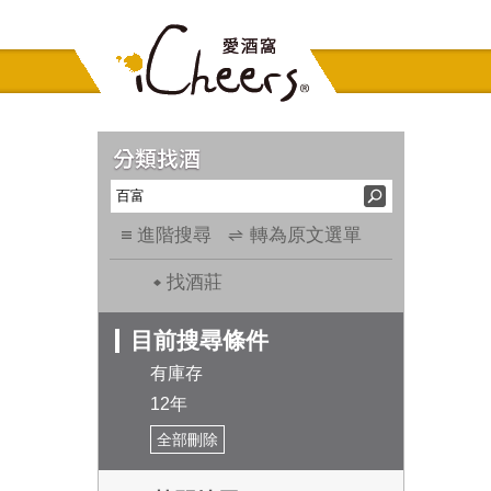
進階搜尋
轉為原文選單
找酒莊
目前搜尋條件
有庫存
12年
全部刪除