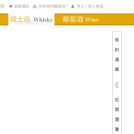
酒窖
追蹤酒款
沒有收到確認信?
登入 / 加入會員
清單內
總價