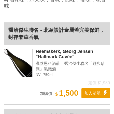
味
喬治傑生聯名 - 北歐設計金屬蓋完美保鮮，
封存奢華香氣
Heemskerk, Georg Jensen
"Hallmark Cuvée"
漢默思科酒莊．喬治傑生聯名「經典珍
釀」氣泡酒
NV
750ml
定價 $1,980
1,500
加入清單
加購價
$