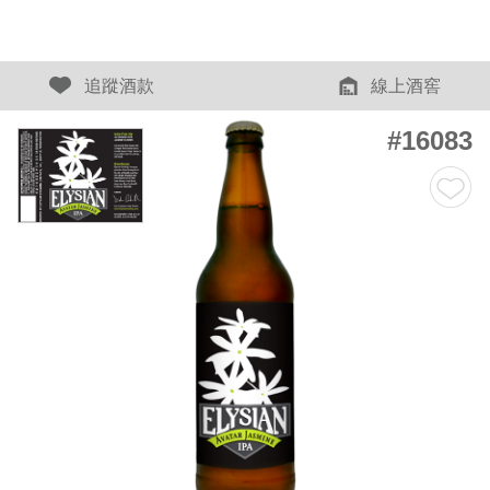
追蹤酒款
線上酒窖
#16083