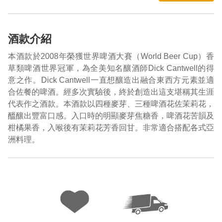
酒款介紹
本酒款於2008年榮獲世界啤酒大賽（World Beer Cup）香
草類啤酒世界冠軍，為全美知名釀酒師Dick Cantwell的得
意之作。Dick Cantwell一直想釀造出融合東西方元素並適
合佐餐的啤酒。經多次實驗後，終於創造出這支堪稱其生涯
代表作之酒款。本酒款以四種麥芽、三種啤酒花佐茉莉花，
醞釀出豐富口感。入口時的明顯麥芽焦糖香，啤酒花苦韻及
柑橘果香，入喉後有茉莉花芳香回甘。非常適合搭配各式亞
洲料理。