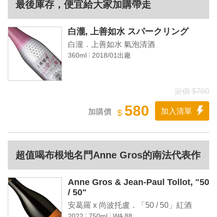
最後庫存，便宜給大家加購帶走
白瀧, 上善如水 スパークリング
白瀧．上善如水 氣泡清酒
360ml
2018/01出廠
定價 $700
580
加入清單
加購價
$
超值喝布根地名門Anne Gros的南法代表作
Anne Gros & Jean-Paul Tollot, "50
/ 50"
安葛羅 x 尚波托盧．「50 / 50」紅酒
2022
750ml
WA 88