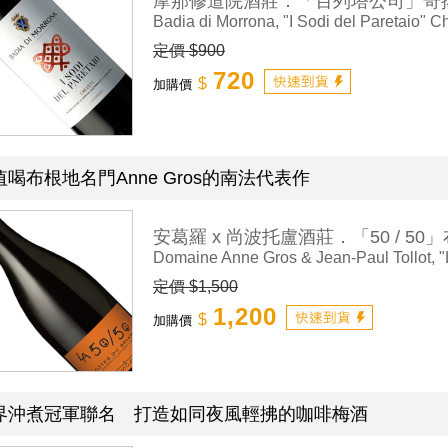
摩那修道院酒莊．「百列塔公司」奇
Badia di Morrona, "I Sodi del Paretaio" Ch
定價 $900
720
$
加購價
值喝布根地名門Anne Gros的南法代表作
安葛羅 x 尚波托盧酒莊．「50 / 5
Domaine Anne Gros & Jean-Paul Tollot, "L
定價 $1,500
1,200
$
加購價
界沖煮冠軍聯名 打造如同夜風輕拂的咖啡梅酒