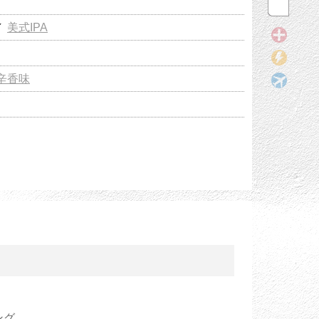
／
美式IPA
辛香味
ング