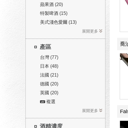
蘋果酒 (20)
特製啤酒 (15)
美式淺色愛爾 (13)
展開更多
喬
產區
台灣 (77)
日本 (48)
法國 (21)
德國 (20)
英國 (20)
複選
展開更多
Fa
酒精濃度