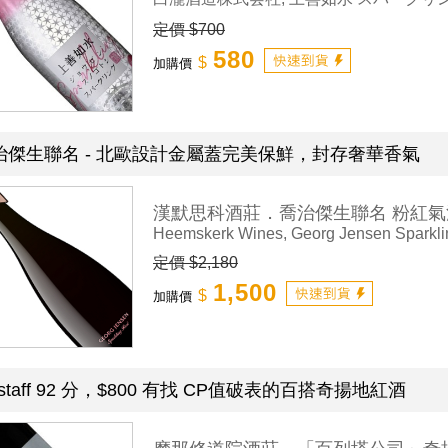
定價 $700
580
$
加購價
治傑生聯名 - 北歐設計金屬蓋完美保鮮，封存奢華香氣
漢默思科酒莊．喬治傑生聯名 粉紅氣
Heemskerk Wines, Georg Jensen Sparkl
定價 $2,180
1,500
$
加購價
lstaff 92 分，$800 有找 CP值破表的百搭奇揚地紅酒