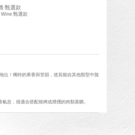
酒 甄選款
m Wine 甄選款
據重要的地位！獨特的果香與苦韻，使其能自其他類型中脫
的辛香氣息，很適合搭配燒烤或煙燻的肉類菜餚。