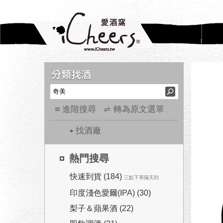
進階搜尋
轉為原文選單
找酒廠
熱門搜尋
快速到貨 (184)
三點下單隔天到
印度淺色愛爾(IPA) (30)
梨子＆蘋果酒 (22)