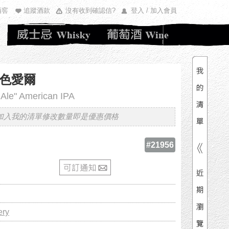
酒窖
追蹤酒款
沒有收到確認信?
登入 / 加入會員
清單內
總價
色愛爾
 Ale" American IPA
加入我的清單修改數量即是優惠價格
#21956
N
A
ery