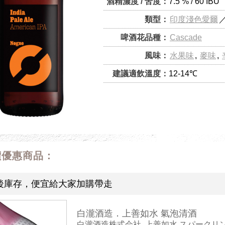
酒精濃度 / 苦度：
7.5 % / 60 IBU
類型：
印度淺色愛爾
啤酒花品種：
Cascade
風味：
水果味
,
麥味
,
建議適飲溫度：
12-14℃
價優惠商品：
後庫存，便宜給大家加購帶走
白瀧酒造．上善如水 氣泡清酒
白瀧酒造株式会社, 上善如水 スパークリ