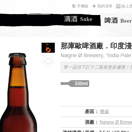
手機版
我的清單
線上
那庫歐啤酒廠．印度淺
Nøgne Ø Brewery, "India Pale
單一品項下訂十二瓶有更多優惠！
330ml
產區：
挪威
酒廠：
Nøgne Ø Brew