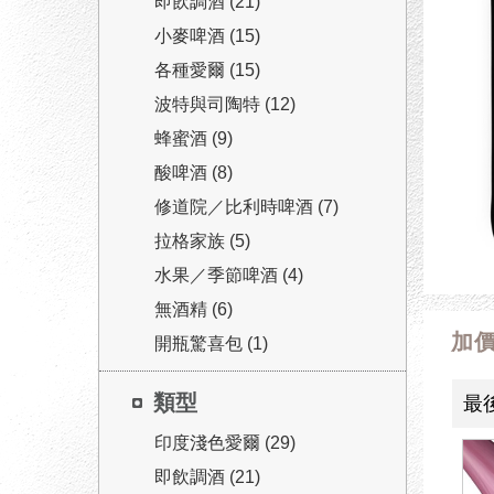
即飲調酒 (21)
小麥啤酒 (15)
各種愛爾 (15)
波特與司陶特 (12)
蜂蜜酒 (9)
酸啤酒 (8)
修道院／比利時啤酒 (7)
拉格家族 (5)
水果／季節啤酒 (4)
無酒精 (6)
加
開瓶驚喜包 (1)
類型
最
印度淺色愛爾 (29)
即飲調酒 (21)