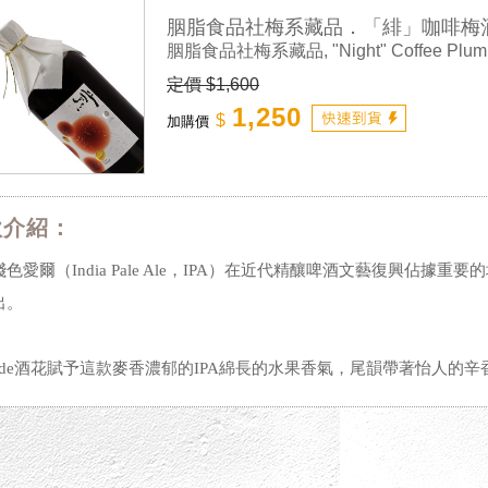
胭脂食品社梅系藏品．「緋」咖啡梅
胭脂食品社梅系藏品, "Night" Coffee Plu
定價 $1,600
1,250
$
加購價
款介紹：
色愛爾（India Pale Ale，IPA）在近代精釀啤酒文藝復興佔
出。
scade酒花賦予這款麥香濃郁的IPA綿長的水果香氣，尾韻帶著怡人