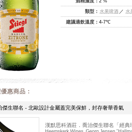
酒精濃度：
2 %
類型：
水果啤酒
／
水
建議適飲溫度：
4-7℃
價優惠商品：
治傑生聯名 - 北歐設計金屬蓋完美保鮮，封存奢華香氣
漢默思科酒莊．喬治傑生聯名「經典
Heemskerk Wines, Georg Jensen "Hallm