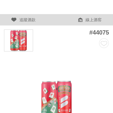
追蹤酒款
線上酒窖
#44075