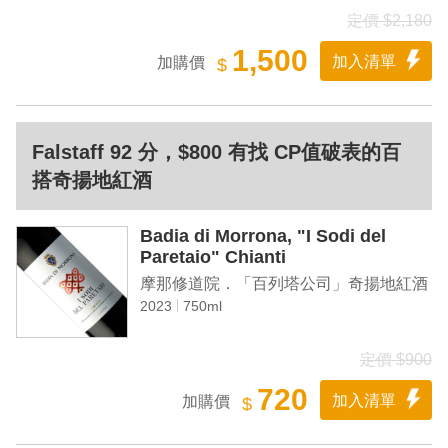
定價 $2,180
1,500
加入清單
加購價
$
Falstaff 92 分，$800 有找 CP值破表的百
搭奇揚地紅酒
Badia di Morrona, "I Sodi del
Paretaio" Chianti
摩那修道院．「百列塔公司」奇揚地紅酒
2023
750ml
定價 $900
720
加入清單
加購價
$