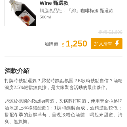
Wine 甄選款
胭脂食品社．「緋」咖啡梅酒 甄選款
500ml
定價 $1,600
1,250
加入清單
加購價
$
酒款介紹
打牌時缺點運氣？露營時缺點氛圍？K歌時缺點自信？酒精
濃度2.5%輕鬆無負擔，是大家聚會活動的最佳夥伴。
起源於德國的Radler啤酒，又稱蘇打啤酒，使用黃金拉格啤
酒添加上檸檬碳酸飲1：1調和釀製而成，酒精濃度較低；
搭配冬季的新鮮草莓，呈現淡粉色酒體，喝起來甜蜜、清
爽、無負擔。