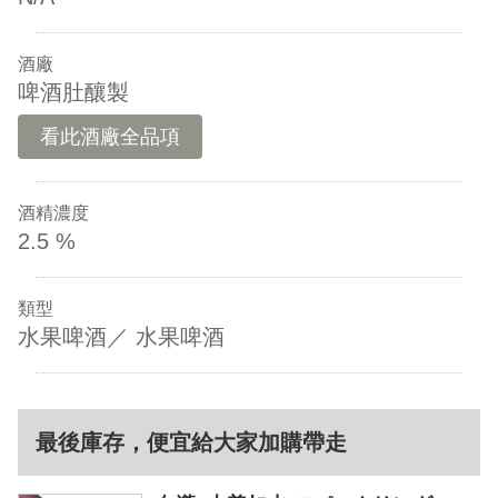
酒廠
啤酒肚釀製
看此酒廠全品項
酒精濃度
2.5 %
類型
水果啤酒／ 水果啤酒
最後庫存，便宜給大家加購帶走