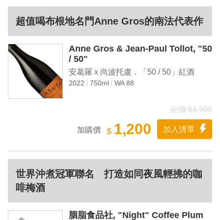
超值喝布根地名門Anne Gros的南法代表作
Anne Gros & Jean-Paul Tollot, "50
/ 50"
安葛羅 x 尚波托盧．「50 / 50」紅酒
2022
750ml
WA 88
定價 $1,500
1,200
加入清單
加購價
$
世界沖煮冠軍聯名 打造如同夜風輕拂的咖
啡梅酒
胭脂食品社, "Night" Coffee Plum