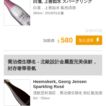
白瀧, 上善如水 スパークリング
白瀧．上善如水 氣泡清酒
360ml
2018/01出廠
定價 $700
580
加入清單
加購價
$
喬治傑生聯名 - 北歐設計金屬蓋完美保鮮，
封存奢華香氣
Heemskerk, Georg Jensen
Sparkling Rosé
漢默思科酒莊．喬治傑生聯名 粉紅氣泡酒
NV
750ml