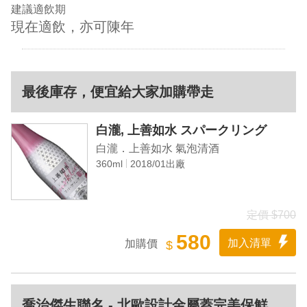
建議適飲期
現在適飲，亦可陳年
最後庫存，便宜給大家加購帶走
白瀧, 上善如水 スパークリング
白瀧．上善如水 氣泡清酒
360ml
2018/01出廠
定價 $700
580
加入清單
加購價
$
喬治傑生聯名 - 北歐設計金屬蓋完美保鮮，