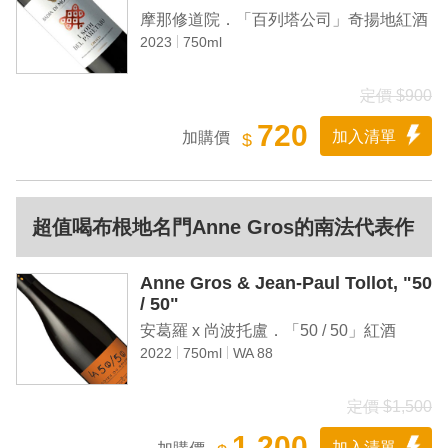
摩那修道院．「百列塔公司」奇揚地紅酒
2023
750ml
定價 $900
720
加入清單
加購價
$
超值喝布根地名門Anne Gros的南法代表作
Anne Gros & Jean-Paul Tollot, "50
/ 50"
安葛羅 x 尚波托盧．「50 / 50」紅酒
2022
750ml
WA 88
定價 $1,500
1,200
加入清單