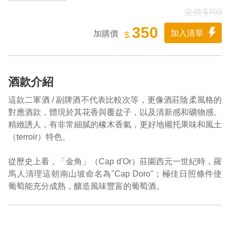
定價 $700
350
加入清單
加購價
$
酒款介紹
這款二軍酒 / 副牌酒不代表比較次等，更像酒莊陰柔風格的
對應酒款，體現於其花香與覆盆子，以及清新感和礦物感。
精緻誘人，有非常細膩的橡木香氣，更好地襯托果味和風土
（terroir）特色。
從歷史上看，「金角」（Cap d'Or）莊園西元一世紀時，羅
馬人清理這朝南山坡命名為"Cap Doro"；極佳日照條件使
葡萄能充分成熟，釀造風味豐富的葡萄酒。