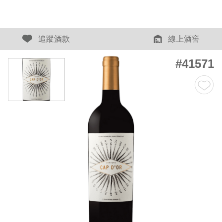
追蹤酒款
線上酒窖
#41571