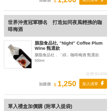
加購價
$
世界沖煮冠軍聯名 打造如同夜風輕拂的咖
啡梅酒
胭脂食品社, "Night" Coffee Plum
Wine 甄選款
胭脂食品社．「緋」咖啡梅酒 甄選款
500ml
定價 $1,600
1,250
加入清單
加購價
$
單入禮盒加價購 (附單入提袋)