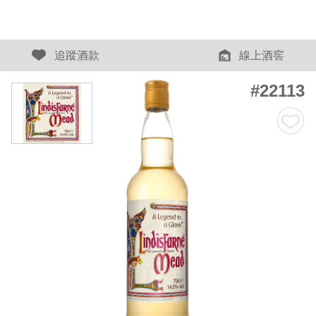
追蹤酒款
線上酒窖
#22113