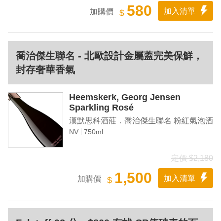
580
加入清單
加購價
$
喬治傑生聯名 - 北歐設計金屬蓋完美保鮮，
封存奢華香氣
Heemskerk, Georg Jensen
Sparkling Rosé
漢默思科酒莊．喬治傑生聯名 粉紅氣泡酒
NV
750ml
定價 $2,180
1,500
加入清單
加購價
$