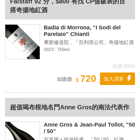
Falstaff 92 分，$800 有找 CP值破表的百
搭奇揚地紅酒
Badia di Morrona, "I Sodi del
Paretaio" Chianti
摩那修道院．「百列塔公司」奇揚地紅酒
2023
750ml
定價 $900
720
加入清單
加購價
$
超值喝布根地名門Anne Gros的南法代表作
Anne Gros & Jean-Paul Tollot, "50
/ 50"
安葛羅 x 尚波托盧．「50 / 50」紅酒