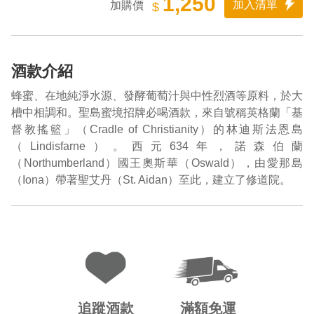
1,250
加入清單
加購價
$
酒款介紹
蜂蜜、在地純淨水源、發酵葡萄汁與中性烈酒等原料，於大
槽中相調和。聖島蜜境招牌必喝酒款，來自號稱英格蘭「基
督教搖籃」（Cradle of Christianity）的林迪斯法恩島
（Lindisfarne）。西元634年，諾森伯蘭
（Northumberland）國王奧斯華（Oswald），由愛那島
（Iona）帶著聖艾丹（St. Aidan）至此，建立了修道院。
追蹤酒款
滿額免運