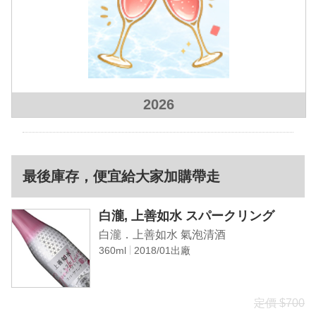
2026
最後庫存，便宜給大家加購帶走
白瀧, 上善如水 スパークリング
白瀧．上善如水 氣泡清酒
360ml
2018/01出廠
定價 $700