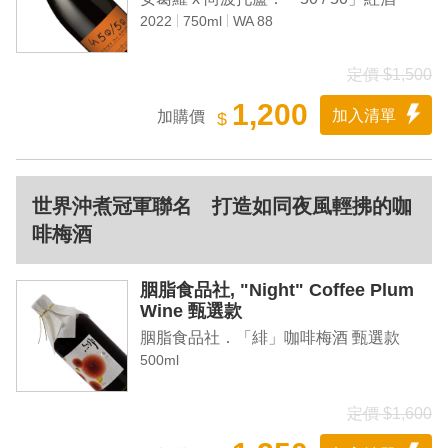
2022
750ml
WA 88
定價 $1,500
1,200
加入清單
加購價
$
世界沖煮冠軍聯名 打造如同夜風輕拂的咖
啡梅酒
胭脂食品社, "Night" Coffee Plum
Wine 甄選款
胭脂食品社．「緋」咖啡梅酒 甄選款
500ml
定價 $1,600