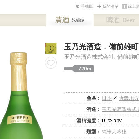
手機版
我的清單
線上
玉乃光酒造．備前雄町
玉乃光酒造株式会社, 備前雄
720ml
產區：
日本
／
近畿地方
酒造：
玉乃光酒造株式
酒精濃度：
16 % abv.
類型：
純米大吟釀