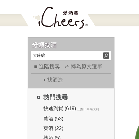
進階搜尋
轉為原文選單
找酒造
熱門搜尋
快速到貨 (619)
三點下單隔天到
薰酒 (53)
爽酒 (22)
熟酒 (5)