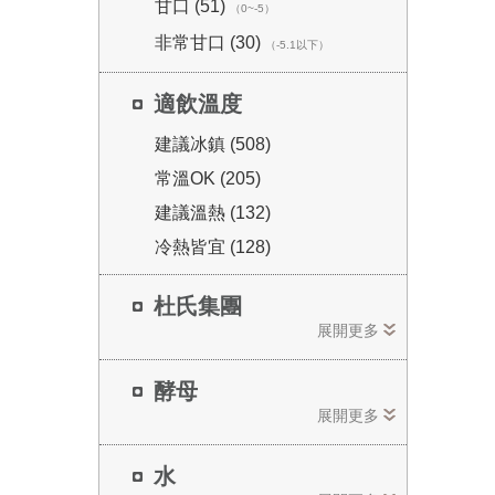
甘口 (51)
（0~-5）
非常甘口 (30)
（-5.1以下）
適飲溫度
建議冰鎮 (508)
常溫OK (205)
建議溫熱 (132)
冷熱皆宜 (128)
杜氏集團
展開更多
酵母
展開更多
水