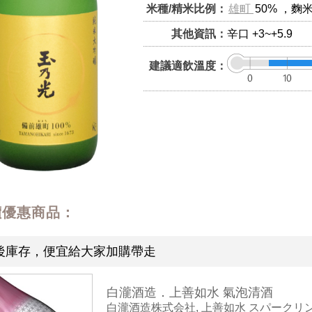
米種/精米比例：
雄町
50% ，麴
其他資訊：
辛口 +3~+5.9
建議適飲溫度：
價優惠商品：
後庫存，便宜給大家加購帶走
白瀧酒造．上善如水 氣泡清酒
白瀧酒造株式会社, 上善如水 スパークリ