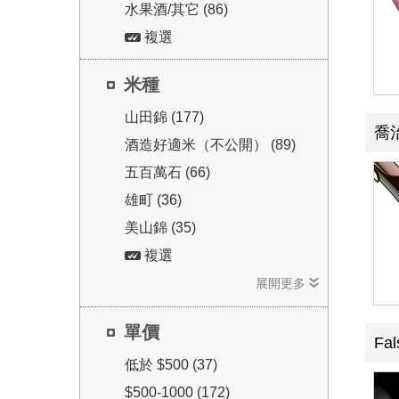
水果酒/其它 (86)
複選
米種
山田錦 (177)
喬
酒造好適米（不公開） (89)
五百萬石 (66)
雄町 (36)
美山錦 (35)
複選
展開更多
單價
Fa
低於 $500 (37)
$500-1000 (172)