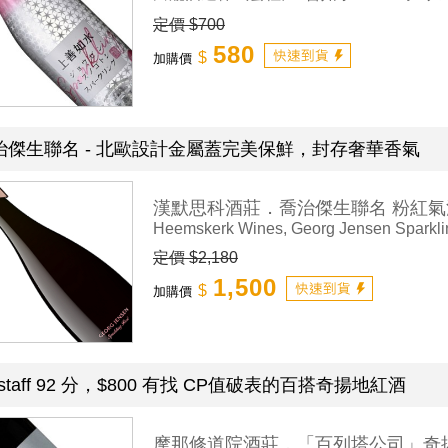
定價 $700
580
$
加購價
治傑生聯名 - 北歐設計金屬蓋完美保鮮，封存奢華香氣
漢默思科酒莊．喬治傑生聯名 粉紅氣
Heemskerk Wines, Georg Jensen Sparkl
定價 $2,180
1,500
$
加購價
lstaff 92 分，$800 有找 CP值破表的百搭奇揚地紅酒
摩那修道院酒莊．「百列塔公司」奇