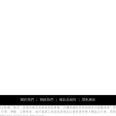
關於我們
｜
聯絡我們
｜
條款及細則
｜
隱私條款
用之軟體、程式，其著作權及其他智慧財產權，均屬本網站所有或經合法授權使用，受
、引用、傳輸、公開發表、進行還原工程或為其他足以侵害著作權人權益之行為，否則
831 All Rrights Reserved