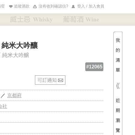
酒窖
追蹤酒款
沒有收到確認信?
登入 / 加入會員
清單內
總價
 純米大吟釀
町 純米大吟醸
#12065
／
京都府
会社