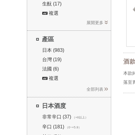
生酛 (17)
複選
展開更多
產區
日本 (983)
台灣 (19)
酒
法國 (6)
本款
複選
落至
全部列表
日本酒度
非常辛口 (37)
（+6以上）
辛口 (181)
（0~+5.9）