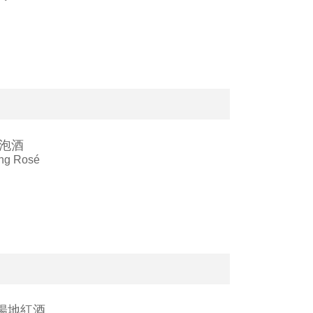
泡酒
ing Rosé
揚地紅酒