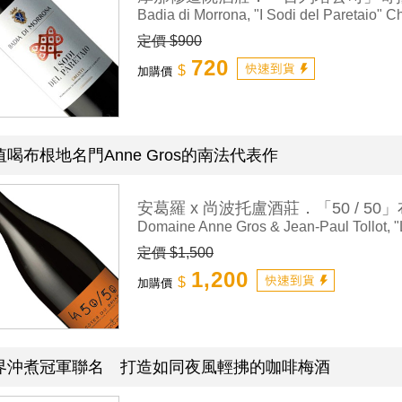
Badia di Morrona, "I Sodi del Paretaio" Ch
定價 $900
720
$
加購價
值喝布根地名門Anne Gros的南法代表作
安葛羅 x 尚波托盧酒莊．「50 / 5
Domaine Anne Gros & Jean-Paul Tollot, "L
定價 $1,500
1,200
$
加購價
界沖煮冠軍聯名 打造如同夜風輕拂的咖啡梅酒