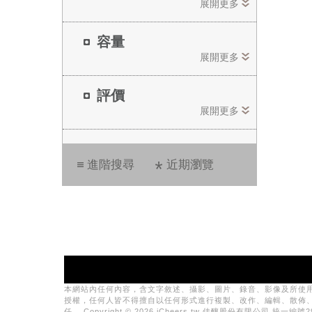
展開更多
容量
展開更多
評價
展開更多
進階搜尋
近期瀏覽
本網站內任何內容，含文字敘述、攝影、圖片、錄音、影像及所使
授權，任何人皆不得擅自以任何形式進行複製、改作、編輯、散佈
任。 Copyright © 2026 iCheers.tw 佳釀股份有限公司 統一編號29081