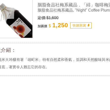
胭脂食品社梅系藏品．「緋」咖啡梅
胭脂食品社梅系藏品, "Night" Coffee Plu
定價 $1,600
1,250
$
加購價
款介紹：
純米大吟釀有著「雄町米」特有自然柔和香氣，並調和天然酸味與米
胃底，著實令人難忘它的存在。