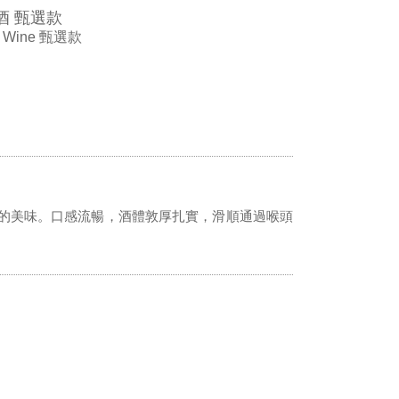
酒 甄選款
m Wine 甄選款
的美味。口感流暢，酒體敦厚扎實，滑順通過喉頭