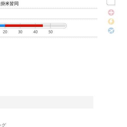
米掛米皆同
ング