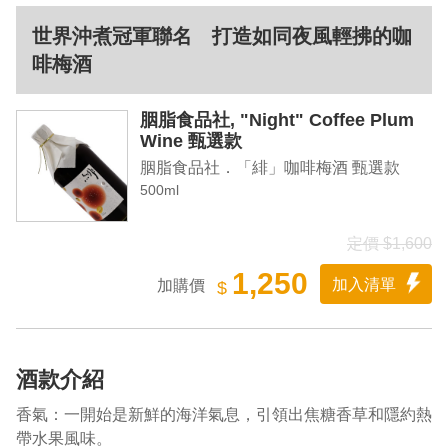
世界沖煮冠軍聯名 打造如同夜風輕拂的咖
啡梅酒
胭脂食品社, "Night" Coffee Plum
Wine 甄選款
胭脂食品社．「緋」咖啡梅酒 甄選款
500ml
定價 $1,600
1,250
加入清單
加購價
$
酒款介紹
香氣：一開始是新鮮的海洋氣息，引領出焦糖香草和隱約熱
帶水果風味。