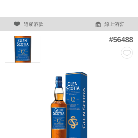
追蹤酒款
線上酒窖
#56488