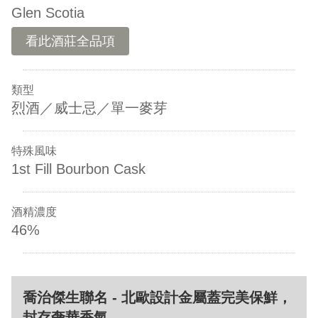
Glen Scotia
看此酒莊全品項
類型
烈酒／威士忌／單一麥芽
特殊風味
1st Fill Bourbon Cask
酒精濃度
46%
喬治傑生聯名 - 北歐設計金屬蓋完美保鮮，
封存奢華香氣