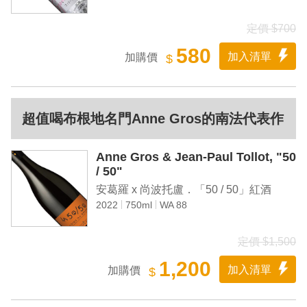
定價 $700
580
加入清單
加購價
$
超值喝布根地名門Anne Gros的南法代表作
Anne Gros & Jean-Paul Tollot, "50
/ 50"
安葛羅 x 尚波托盧．「50 / 50」紅酒
2022
750ml
WA 88
定價 $1,500
1,200
加入清單
加購價
$