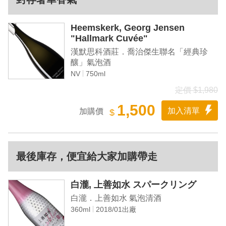
Heemskerk, Georg Jensen
"Hallmark Cuvée"
漢默思科酒莊．喬治傑生聯名「經典珍
釀」氣泡酒
NV
750ml
定價 $1,980
1,500
加入清單
加購價
$
最後庫存，便宜給大家加購帶走
白瀧, 上善如水 スパークリング
白瀧．上善如水 氣泡清酒
360ml
2018/01出廠