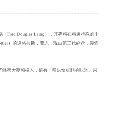
！
（Fred Douglas Laing），其專精在精選特殊的手
Bottler）的道格拉斯．蘭恩，現由第三代經營，製酒
了蜂蜜大麥和橡木，還有一種烘焙糕點的味道。果