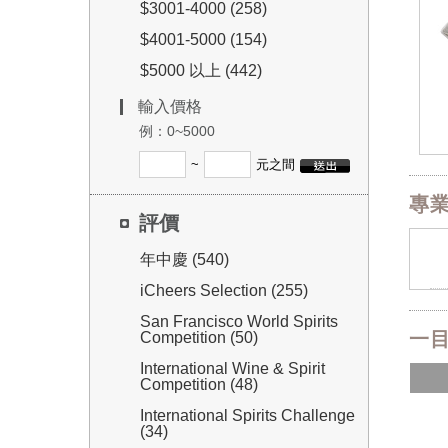
$3001-4000 (258)
$4001-5000 (154)
$5000 以上 (442)
輸入價格
例：0~5000
~
元之間
專
評價
年中慶 (540)
iCheers Selection (255)
San Francisco World Spirits
一目
Competition (50)
International Wine & Spirit
Competition (48)
International Spirits Challenge
(34)