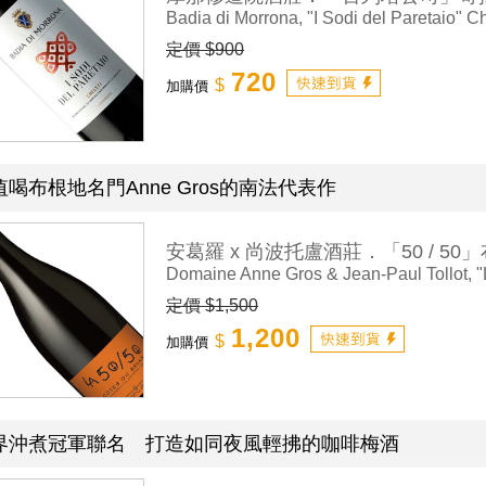
Badia di Morrona, "I Sodi del Paretaio" Ch
定價 $900
720
$
加購價
值喝布根地名門Anne Gros的南法代表作
安葛羅 x 尚波托盧酒莊．「50 / 5
Domaine Anne Gros & Jean-Paul Tollot, "L
定價 $1,500
1,200
$
加購價
界沖煮冠軍聯名 打造如同夜風輕拂的咖啡梅酒