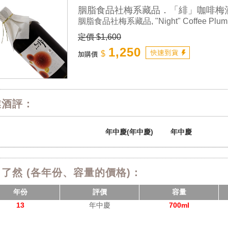
胭脂食品社梅系藏品．「緋」咖啡梅
胭脂食品社梅系藏品, "Night" Coffee Plu
定價 $1,600
1,250
$
加購價
業酒評：
年中慶(年中慶)
年中慶
了然 (各年份、容量的價格)：
年份
評價
容量
13
年中慶
700ml