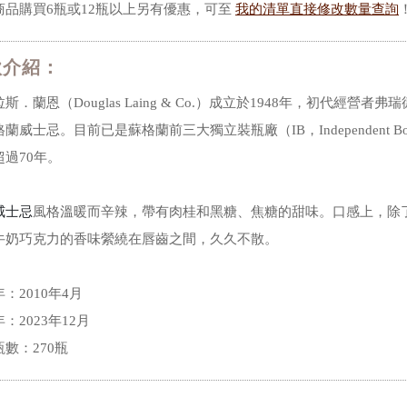
商品購買6瓶或12瓶以上另有優惠，可至
我的清單直接修改數量查詢
款介紹：
斯．蘭恩（Douglas Laing & Co.）成立於1948年，初代經營者弗瑞德
蘭威士忌。目前已是蘇格蘭前三大獨立裝瓶廠（IB，Independent 
超過70年。
威士忌
風格溫暖而辛辣，帶有肉桂和黑糖、焦糖的甜味。口感上，除
牛奶巧克力的香味縈繞在唇齒之間，久久不散。
：2010年4月
：2023年12月
數：270瓶