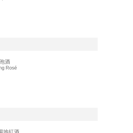
泡酒
ing Rosé
揚地紅酒