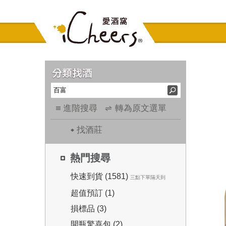
進階搜尋
轉為原文選單
找酒莊
熱門搜尋
快速到貨 (1581)
三點下單隔天到
超值預訂 (1)
損標品 (3)
開瓶驚喜包 (2)