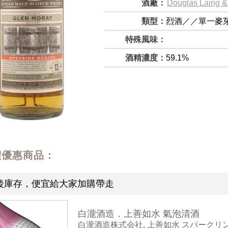
酒廠：
Douglas Laing &
類型：
烈酒／／單一麥
特殊風味：
酒精濃度：
59.1%
價優惠商品：
後庫存，便宜給大家加購帶走
白瀧酒造．上善如水 氣泡清酒
白瀧酒造株式会社, 上善如水 スパークリ