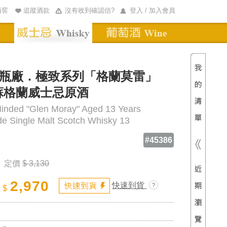
酒窖
追蹤酒款
沒有收到確認信?
登入 / 加入會員
清單內
總價
瓶廠．極致系列「格蘭莫雷」
蘇格蘭威士忌原酒
Minded "Glen Moray" Aged 13 Years
de Single Malt Scotch Whisky 13
#45386
定價
$ 3,130
D
2,970
M
快速到貨
$
Y
S