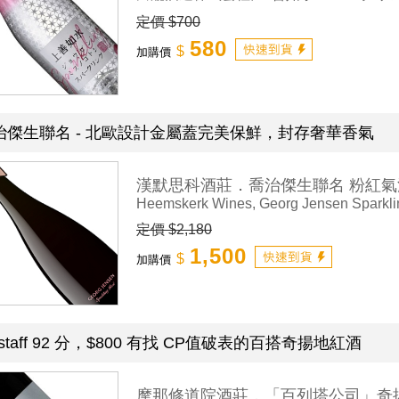
定價 $700
580
$
加購價
治傑生聯名 - 北歐設計金屬蓋完美保鮮，封存奢華香氣
漢默思科酒莊．喬治傑生聯名 粉紅氣
Heemskerk Wines, Georg Jensen Sparkl
定價 $2,180
1,500
$
加購價
lstaff 92 分，$800 有找 CP值破表的百搭奇揚地紅酒
摩那修道院酒莊．「百列塔公司」奇