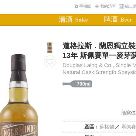
手機版
我的清單
線上
道格拉斯．蘭恩獨立裝
13年 斯佩賽單一麥芽
Douglas Laing & Co., Single 
Natural Cask Strength Speysi
700ml
酒窩價
產區：
蘇格蘭
／
斯佩賽