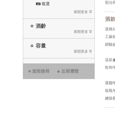
部分
複選
展開更多
酒
酒齡
道格拉
展開更多
工蘇格
經驗
容量
展開更多
這款
乾和
進階搜尋
近期瀏覽
蒸餾年
裝瓶年
總裝瓶