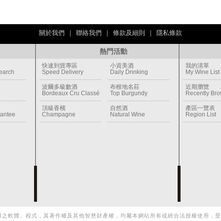
關於我們
｜
聯絡我們
｜
條款及細則
｜
隱私條款
熱門活動
快速到貨專區
小資美酒
我的清單
earch
Speed Delivery
Daily Drinking
My Wine List
波爾多級數酒
布根地名莊
近期瀏覽
Bordeaux Cru Classé
Top Burgundy
Recently Br
頂級香檳
自然酒
產區一覽表
rantee
Champagne
Natural Wine
Region List
用之軟體、程式，其著作權及其他智慧財產權，均屬本網站所有或經合法授權使用，受