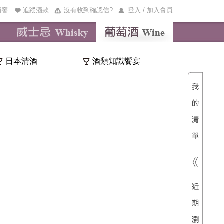
酒窖
追蹤酒款
沒有收到確認信?
登入 / 加入會員
日本清酒
酒類知識饗宴
清單內
總價