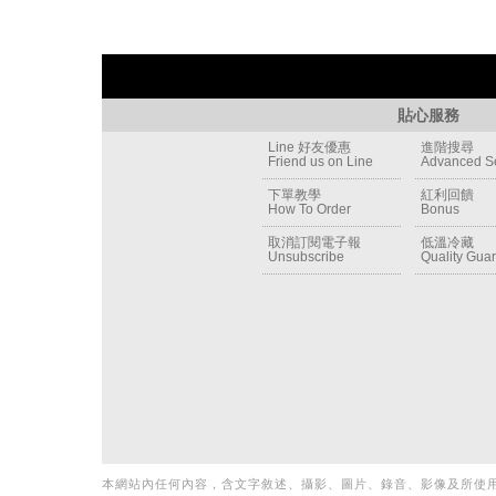
貼心服務
Line 好友優惠
進階搜尋
Friend us on Line
Advanced S
下單教學
紅利回饋
How To Order
Bonus
取消訂閱電子報
低溫冷藏
Unsubscribe
Quality Gua
Newsletter
本網站內任何內容，含文字敘述、攝影、圖片、錄音、影像及所使