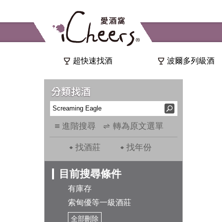
超快速找酒
波爾多列級酒
進階搜尋
轉為原文選單
找酒莊
找年份
目前搜尋條件
有庫存
索甸優等一級酒莊
全部刪除