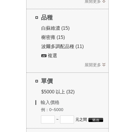
展開更多
品種
白蘇維濃 (15)
榭密雍 (15)
波爾多調配品種 (11)
複選
展開更多
單價
$5000 以上 (32)
輸入價格
例：0~5000
~
元之間