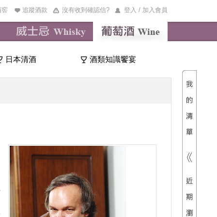
酒窖
追蹤酒款
沒有收到確認信?
登入 / 加入會員
日本清酒
酒類知識饗宴
清單內
總價
總
：
酒