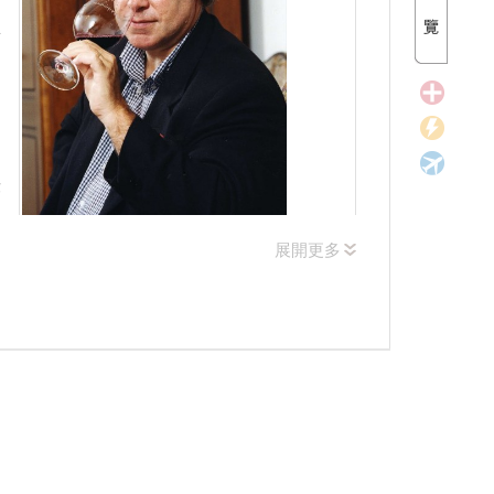
評
、
律
興
展開更多
酒
，認為被其他酒評評為「太成熟且低酸」的1982