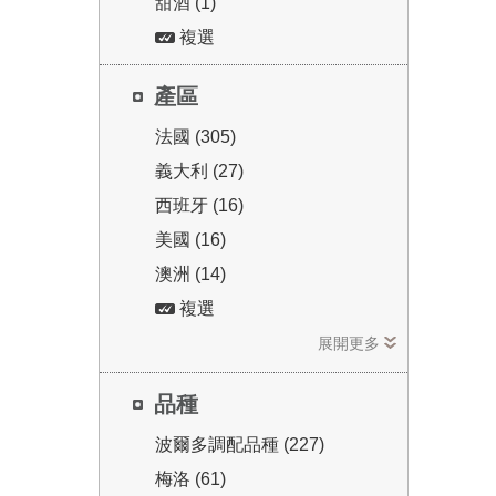
年波
甜酒 (1)
賣出
複選
訂閱
產區
家，
酒類
法國 (305)
義大利 (27)
西班牙 (16)
美國 (16)
時也
澳洲 (14)
酒評
複選
酒評
展開更多
以作
被翻
品種
方國
波爾多調配品種 (227)
梅洛 (61)