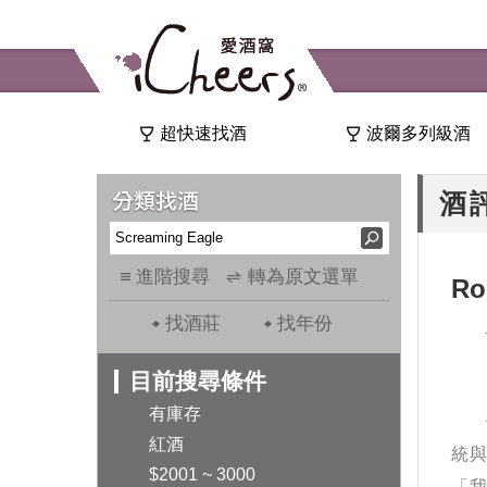
超快速找酒
波爾多列級酒
酒
進階搜尋
轉為原文選單
Ro
找酒莊
找年份
目前搜尋條件
有庫存
紅酒
統
$2001 ~ 3000
「