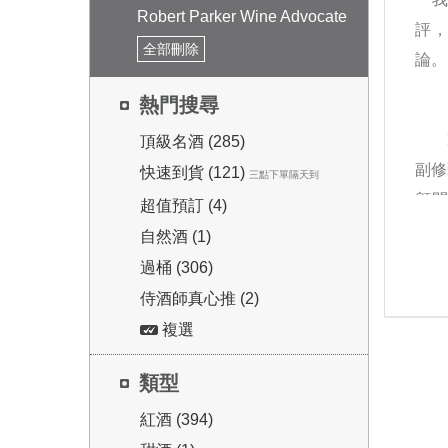
Robert Parker Wine Advocate
評
全部刪除
論。」
熱門搜尋
頂級名酒 (285)
副修
快速到貨 (121)
三點下單隔天到
顧問
超值預訂 (4)
趣，
自然酒 (1)
評，
過桶 (306)
侍酒師真心推 (2)
複選
類型
紅酒 (394)