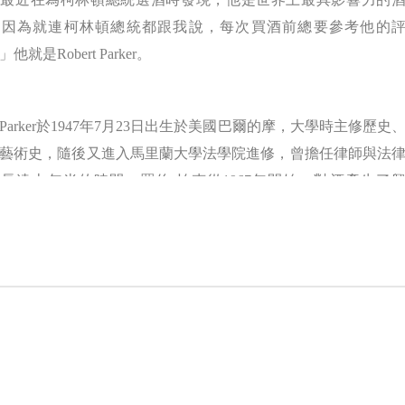
，因為就連柯林頓總統都跟我說，每次買酒前總要參考他的
他就是Robert Parker。
Parker於1947年7月23日出生於美國巴爾的摩，大學時主修歷史
藝術史，隨後又進入馬里蘭大學法學院進修，曾擔任律師與法
長達十年半的時間。羅伯‧帕克從1967年開始，對酒產生了
並於1975年起開始構思，要創立獨立且公正的購酒指南、撰寫
直到1984年3月才離開法律界，全心投入酒評工作。
熱情 多產 眼光獨到
Parker首度以酒評身分引起全球注意，是因為當時他獨排眾議