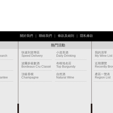
關於我們
｜
聯絡我們
｜
條款及細則
｜
隱私條款
熱門活動
快速到貨專區
小資美酒
我的清單
earch
Speed Delivery
Daily Drinking
My Wine List
波爾多級數酒
布根地名莊
近期瀏覽
Bordeaux Cru Classé
Top Burgundy
Recently Br
頂級香檳
自然酒
產區一覽表
rantee
Champagne
Natural Wine
Region List