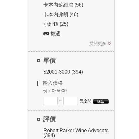
卡本內蘇維濃 (56)
卡本內弗朗 (46)
小維鐸 (25)
複選
念，
展開更多
公正
然而
單價
力，
$2001-3000 (394)
輸入價格
例：0~5000
給這
~
元之間
價；
評價
是很
評，
Robert Parker Wine Advocate
(394)
蕾，