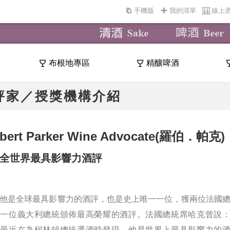
手機版
我的清單
線上
布根地專區
精釀啤酒
評家／授獎機構介紹
bert Parker Wine Advocate
(羅伯．帕克)
全世界最具影響力酒評
他是全球最具影響力的酒評，也是史上唯一一位，獲兩位法國
與一位義大利總統頒佈最高榮耀的酒評。法國總統席哈克曾說
我最近在為柯林頓總統選酒時發現，他是世界上最具影響力的