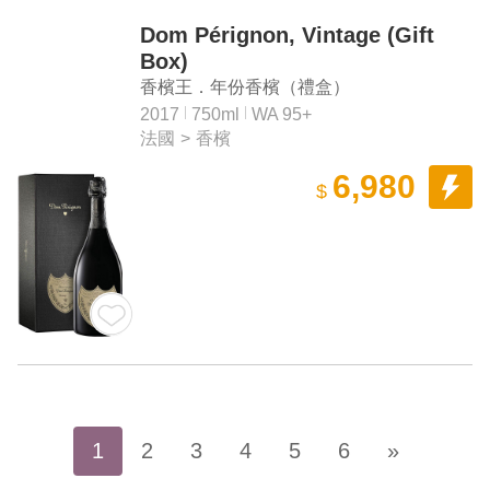
Dom Pérignon, Vintage (Gift
Box)
香檳王．年份香檳（禮盒）
2017
750ml
WA 95+
法國
>
香檳
6,980
$
1
2
3
4
5
6
»