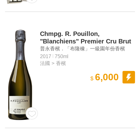
Chmpg. R. Pouillon,
"Blanchiens" Premier Cru Brut
Nature
普永香檳．「布隆橡」一級園年份香檳
2017
750ml
法國
>
香檳
6,000
$