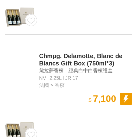
Chmpg. Delamotte, Blanc de
Blancs Gift Box (750ml*3)
黛拉夢香檳．經典白中白香檳禮盒
（750ml*3）
NV
2.25L
JR 17
法國
>
香檳
7,100
$