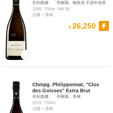
菲利龐娜．「哥榭園」晚除渣 不甜年份香
檳
1999
750ml
WA 96
法國
>
香檳
26,250
$
Chmpg. Philipponnat, "Clos
des Goisses" Extra Brut
菲利龐娜．「哥榭園」香檳
2015
750ml
法國
>
香檳