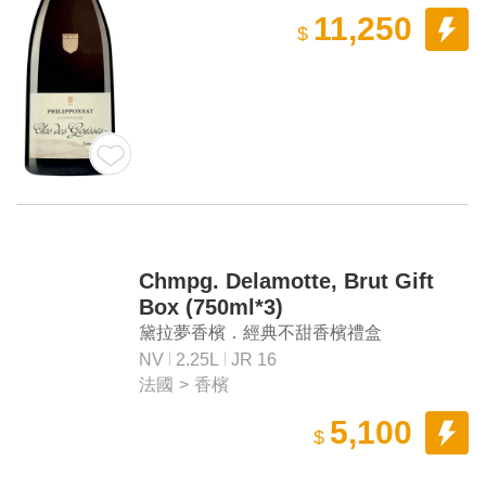
11,250
$
Chmpg. Delamotte, Brut Gift
Box (750ml*3)
黛拉夢香檳．經典不甜香檳禮盒
（750ml*3）
NV
2.25L
JR 16
法國
>
香檳
5,100
$