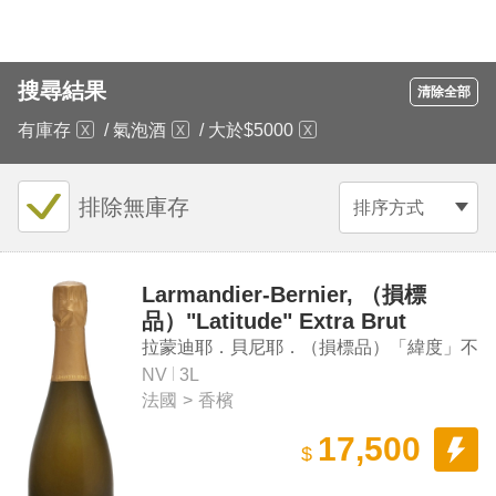
搜尋結果
清除全部
有庫存
/
氣泡酒
/
大於$5000
排除無庫存
排序方式
Larmandier-Bernier, （損標
品）"Latitude" Extra Brut
拉蒙迪耶．貝尼耶．（損標品）「緯度」不
甜香檳
NV
3L
法國
>
香檳
17,500
$