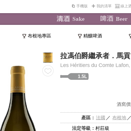
手機版
我的清單
線上
布根地專區
精釀啤酒
拉馮伯爵繼承者．馬貢
Les Héritiers du Comte Lafon
1.5L
酒窩價
產區：
法國
／
布根地
法定等級：
村莊級