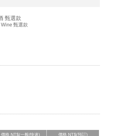
酒 甄選款
m Wine 甄選款
價格 NT$(一般/快速)
價格 NT$(預訂)