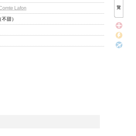
 Comte Lafon
（不甜）