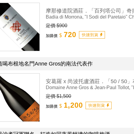
摩那修道院酒莊．「百列塔公司」奇
Badia di Morrona, "I Sodi del Paretaio" Ch
定價 $900
720
$
加購價
值喝布根地名門Anne Gros的南法代表作
安葛羅 x 尚波托盧酒莊．「50 / 5
Domaine Anne Gros & Jean-Paul Tollot, "L
定價 $1,500
1,200
$
加購價