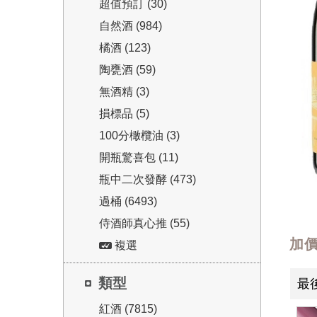
超值預訂 (30)
自然酒 (984)
橘酒 (123)
陶甕酒 (59)
無酒精 (3)
損標品 (5)
100分橄欖油 (3)
開瓶驚喜包 (11)
瓶中二次發酵 (473)
過桶 (6493)
侍酒師真心推 (55)
加
複選
類型
最
紅酒 (7815)