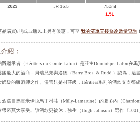
2023
JR 16.5
750ml
1.5L
商品購買6瓶或12瓶以上另有優惠，可至
我的清單直接修改數量查詢
款介紹：
爵繼承者（Héritiers du Comte Lafon）是莊主Dominique
國最大的酒商－貝瑞兄弟與洛德（Berry Bros. & Rudd.）
師級的釀酒師之作。儘管只是村莊級，Héritiers系列的酒款支支都成功
酒選自馬貢米伊拉馬丁村莊（Milly-Lamartine）的夏多內（Cha
帶來莫大享受。該酒款更被休．強生（Hugh Johnson）選作《10