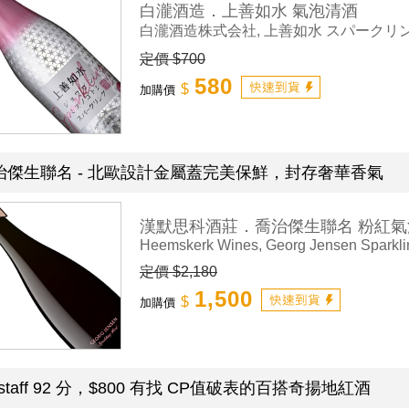
白瀧酒造．上善如水 氣泡清酒
白瀧酒造株式会社, 上善如水 スパークリ
定價 $700
580
$
加購價
治傑生聯名 - 北歐設計金屬蓋完美保鮮，封存奢華香氣
漢默思科酒莊．喬治傑生聯名 粉紅氣
Heemskerk Wines, Georg Jensen Sparkl
定價 $2,180
1,500
$
加購價
lstaff 92 分，$800 有找 CP值破表的百搭奇揚地紅酒