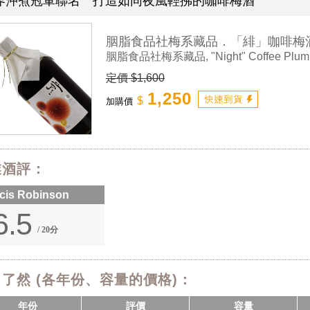
界沖煮冠軍聯名 打造如同夜風輕拂的咖啡梅酒
胭脂食品社梅系藏品．「緋」咖啡梅
胭脂食品社梅系藏品, "Night" Coffee Plu
定價 $1,600
1,250
$
加購價
業酒評：
cis Robinson
6.5
/ 20分
了然 (各年份、容量的價格)：
年份
評價
容量