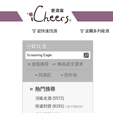
超快速找酒
波爾多列級酒
進階搜尋
轉為原文選單
找酒莊
找年份
熱門搜尋
頂級名酒 (5572)
快速到貨 (6191)
三點下單隔天到