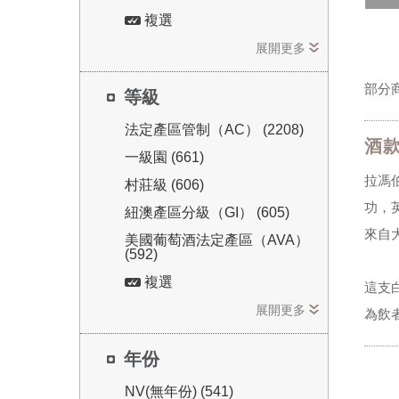
複選
展開更多
部分
等級
法定產區管制（AC） (2208)
酒
一級園 (661)
拉馮伯
村莊級 (606)
功，英
紐澳產區分級（GI） (605)
來自大
美國葡萄酒法定產區（AVA）
(592)
複選
這支白
展開更多
為飲者
年份
NV(無年份) (541)