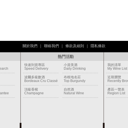
關於我們
｜
聯絡我們
｜
條款及細則
｜
隱私條款
熱門活動
快速到貨專區
小資美酒
我的清單
earch
Speed Delivery
Daily Drinking
My Wine List
波爾多級數酒
布根地名莊
近期瀏覽
Bordeaux Cru Classé
Top Burgundy
Recently Br
頂級香檳
自然酒
產區一覽表
rantee
Champagne
Natural Wine
Region List