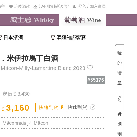
酒窖
追蹤酒款
沒有收到確認信?
登入 / 加入會員
日本清酒
酒類知識饗宴
清單內
總價
．米伊拉馬丁白酒
, Mâcon-Milly-Lamartine Blanc 2023
#55176
定價
$ 3,430
3,160
快速到貨
$
L
／
Mâconnais
／
Mâcon
M