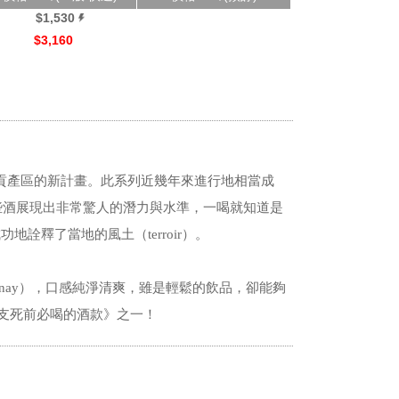
$1,530
$3,160
！
 Lafon在馬貢產區的新計畫。此系列近幾年來進行地相當成
認為，這些酒展現出非常驚人的潛力與水準，一喝就知道是
地詮釋了當地的風土（terroir）。
rdonnay），口感純淨清爽，雖是輕鬆的飲品，卻能夠
01支死前必喝的酒款》之一！