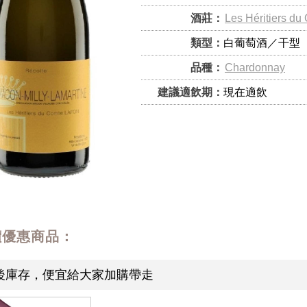
酒莊：
Les Héritiers du
類型：
白葡萄酒／干型
品種：
Chardonnay
建議適飲期：
現在適飲
價優惠商品：
後庫存，便宜給大家加購帶走