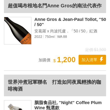
超值喝布根地名門Anne Gros的南法代表作
Anne Gros & Jean-Paul Tollot, "50
/ 50"
安葛羅 x 尚波托盧．「50 / 50」紅酒
2022
750ml
WA 88
定價 $1,500
1,200
加入清單
加購價
$
世界沖煮冠軍聯名 打造如同夜風輕拂的咖
啡梅酒
胭脂食品社, "Night" Coffee Plum
Wine 甄選款