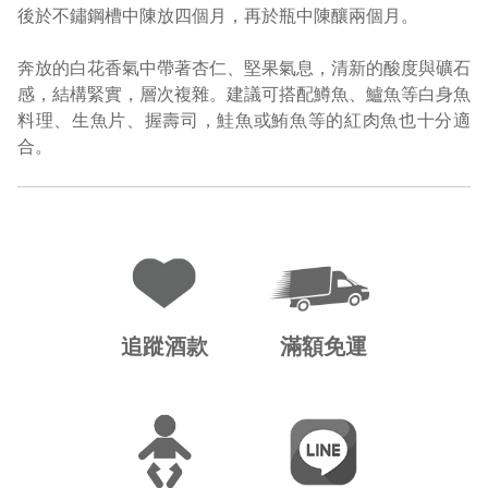
後於不鏽鋼槽中陳放四個月，再於瓶中陳釀兩個月。
奔放的白花香氣中帶著杏仁、堅果氣息，清新的酸度與礦石
感，結構緊實，層次複雜。建議可搭配鱒魚、鱸魚等白身魚
料理、生魚片、握壽司，鮭魚或鮪魚等的紅肉魚也十分適
合。
追蹤酒款
滿額免運