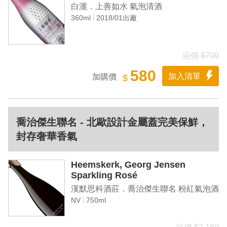
白瀧．上善如水 氣泡清酒
360ml
2018/01出廠
定價 $700
580
加入清單
加購價
$
喬治傑生聯名 - 北歐設計金屬蓋完美保鮮，
封存奢華香氣
Heemskerk, Georg Jensen
Sparkling Rosé
漢默思科酒莊．喬治傑生聯名 粉紅氣泡酒
NV
750ml