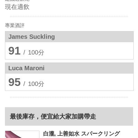
現在適飲
專業酒評
James Suckling
91
/
100分
Luca Maroni
95
/
100分
最後庫存，便宜給大家加購帶走
白瀧, 上善如水 スパークリング