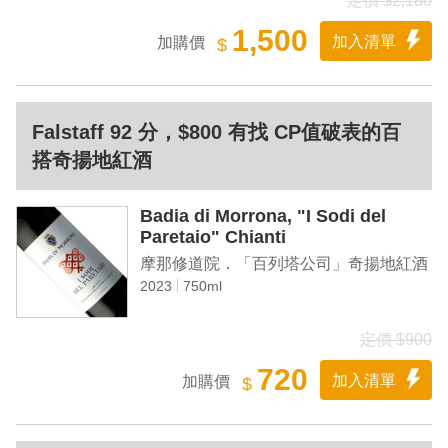
定價 $2,180
1,500
加入清單
加購價
$
Falstaff 92 分，$800 有找 CP值破表的百
搭奇揚地紅酒
Badia di Morrona, "I Sodi del
Paretaio" Chianti
摩那修道院．「百列塔公司」奇揚地紅酒
2023
750ml
定價 $900
720
加入清單
加購價
$