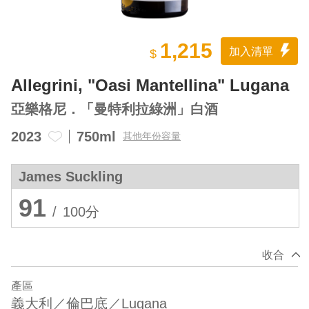
1,215
加入清單
$
Allegrini, "Oasi Mantellina" Lugana
亞樂格尼．「曼特利拉綠洲」白酒
2023
750ml
其他年份容量
James Suckling
91
/
100分
收合
產區
義大利／倫巴底／Lugana