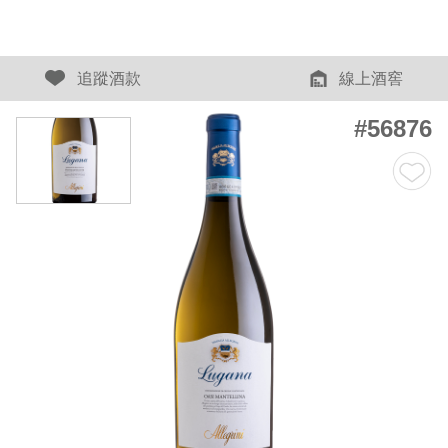
追蹤酒款
線上酒窖
#56876